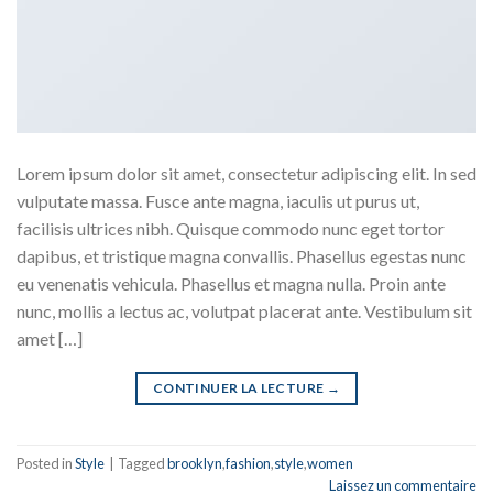
Lorem ipsum dolor sit amet, consectetur adipiscing elit. In sed
vulputate massa. Fusce ante magna, iaculis ut purus ut,
facilisis ultrices nibh. Quisque commodo nunc eget tortor
dapibus, et tristique magna convallis. Phasellus egestas nunc
eu venenatis vehicula. Phasellus et magna nulla. Proin ante
nunc, mollis a lectus ac, volutpat placerat ante. Vestibulum sit
amet […]
CONTINUER LA LECTURE
→
Posted in
Style
|
Tagged
brooklyn
,
fashion
,
style
,
women
Laissez un commentaire