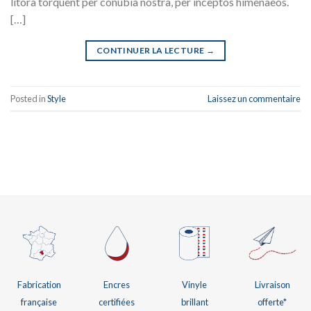
litora torquent per conubia nostra, per inceptos himenaeos.
[…]
CONTINUER LA LECTURE
→
Posted in
Style
Laissez un commentaire
Vinyle
Livraison
Encres
Fabrication
brillant
offerte*
certifiées
française