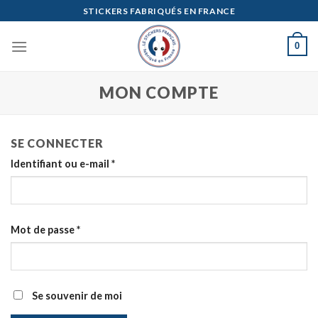
Skip
STICKERS FABRIQUÉS EN FRANCE
to
content
0
MON COMPTE
SE CONNECTER
Identifiant ou e-mail
*
Mot de passe
*
Se souvenir de moi